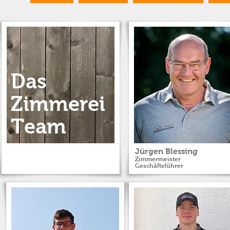
Das
Zimmerei
Team
Jürgen Blessing
Zimmermeister
G
eschäftsführer